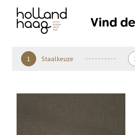
Skip
to
Vind de
content
1
Staalkeuze