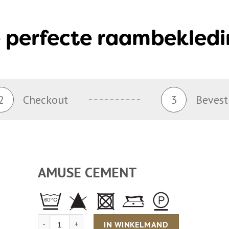
 perfecte raambekledi
2
Checkout
3
Bevest
AMUSE CEMENT
Aantal
IN WINKELMAND