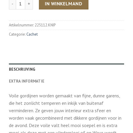
Aantal
IN WINKELMAND
Artikelnummer:
225112.KNIP
Categorie:
Cachet
BESCHRIJVING
EXTRA INFORMATIE
Voile gordijnen worden gemaakt van fijne, dunne garens,
die het zonlicht temperen en inkijk van buitenaf
verminderen. Ze geven jouw interieur extra sfeer en
worden vaak gecombineerd met dikkere gordijnen voor in
de avond. Deze voile valt heel mooi soepel en is extra
mooi als deze met een vlinderplooi of op Wave wordt