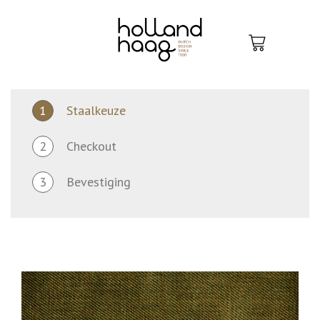
Skip
to
content
1
Staalkeuze
2
Checkout
3
Bevestiging