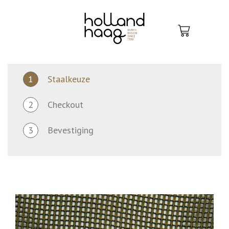
Skip
to
content
1
Staalkeuze
2
Checkout
3
Bevestiging