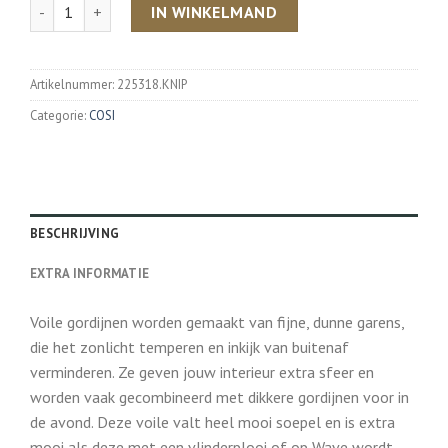
Aantal
IN WINKELMAND
Artikelnummer:
225318.KNIP
Categorie:
COSI
BESCHRIJVING
EXTRA INFORMATIE
Voile gordijnen worden gemaakt van fijne, dunne garens,
die het zonlicht temperen en inkijk van buitenaf
verminderen. Ze geven jouw interieur extra sfeer en
worden vaak gecombineerd met dikkere gordijnen voor in
de avond. Deze voile valt heel mooi soepel en is extra
mooi als deze met een vlinderplooi of op Wave wordt