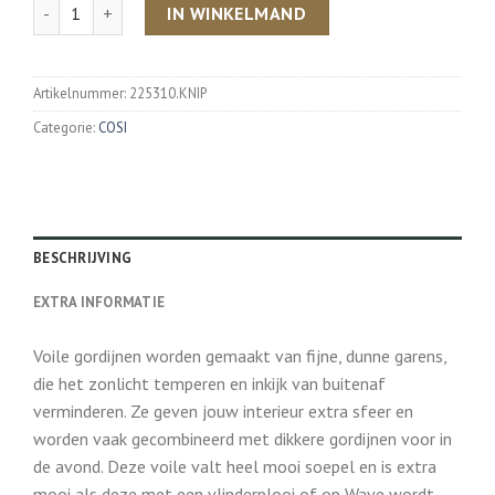
Aantal
IN WINKELMAND
Artikelnummer:
225310.KNIP
Categorie:
COSI
BESCHRIJVING
EXTRA INFORMATIE
Voile gordijnen worden gemaakt van fijne, dunne garens,
die het zonlicht temperen en inkijk van buitenaf
verminderen. Ze geven jouw interieur extra sfeer en
worden vaak gecombineerd met dikkere gordijnen voor in
de avond. Deze voile valt heel mooi soepel en is extra
mooi als deze met een vlinderplooi of op Wave wordt