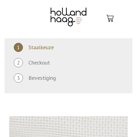
Skip
to
content
1
Staalkeuze
2
Checkout
3
Bevestiging