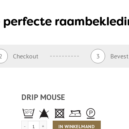
 perfecte raambekledi
2
Checkout
3
Bevest
DRIP MOUSE
Aantal
IN WINKELMAND