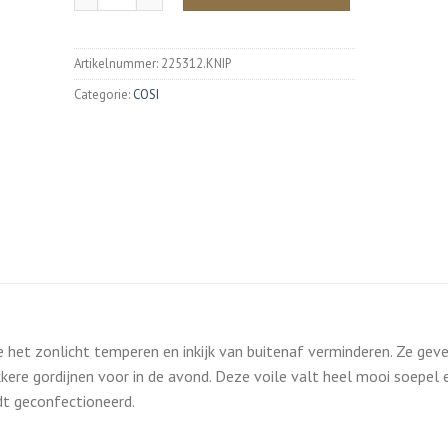
Artikelnummer:
225312.KNIP
Categorie:
COSI
e het zonlicht temperen en inkijk van buitenaf verminderen. Ze gev
ere gordijnen voor in de avond. Deze voile valt heel mooi soepel e
dt geconfectioneerd.