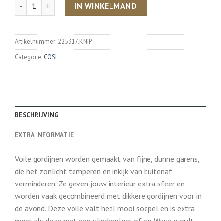
Aantal
IN WINKELMAND
Artikelnummer:
225317.KNIP
Categorie:
COSI
BESCHRIJVING
EXTRA INFORMATIE
Voile gordijnen worden gemaakt van fijne, dunne garens,
die het zonlicht temperen en inkijk van buitenaf
verminderen. Ze geven jouw interieur extra sfeer en
worden vaak gecombineerd met dikkere gordijnen voor in
de avond. Deze voile valt heel mooi soepel en is extra
mooi als deze met een vlinderplooi of op Wave wordt