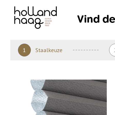
Skip
to
Vind de
content
1
Staalkeuze