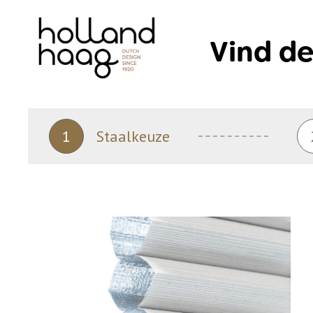
Skip
to
Vind de
content
1
Staalkeuze