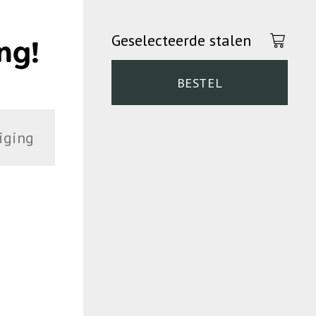
Geselecteerde stalen
ng!
BESTEL
iging