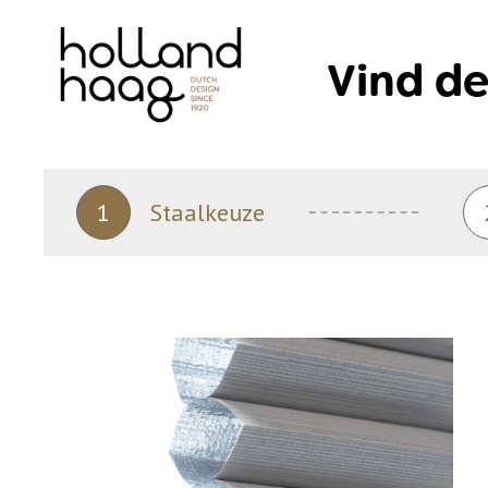
Skip
to
Vind de
content
1
Staalkeuze