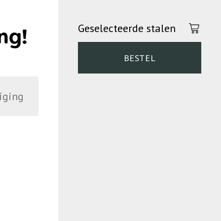
Geselecteerde stalen
ng!
BESTEL
iging