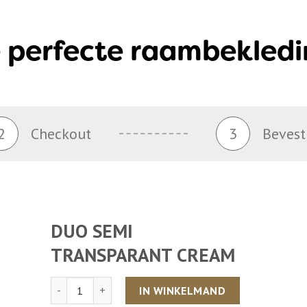
 perfecte raambekledi
2
Checkout
3
Bevest
DUO SEMI
TRANSPARANT CREAM
Aantal
IN WINKELMAND