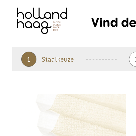
Skip
to
Vind de
content
1
Staalkeuze