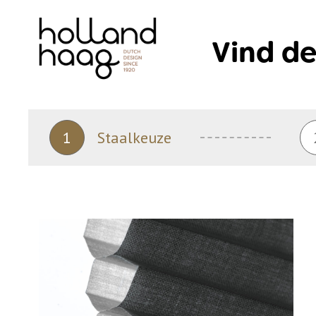
Skip
to
Vind de
content
1
Staalkeuze