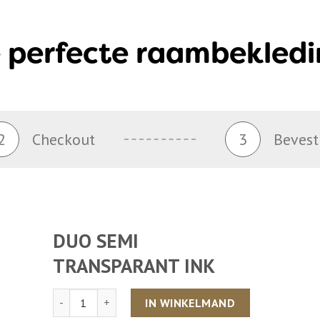
 perfecte raambekledi
2
Checkout
3
Bevest
DUO SEMI
TRANSPARANT INK
Aantal
IN WINKELMAND