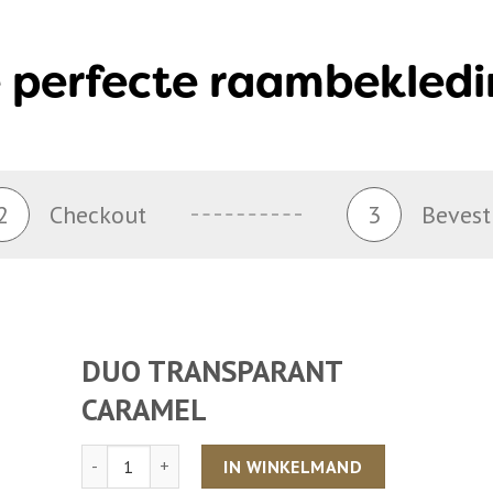
 perfecte raambekledi
2
Checkout
3
Bevest
DUO TRANSPARANT
CARAMEL
Aantal
IN WINKELMAND