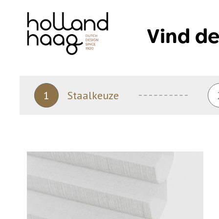
Skip
to
Vind de
content
1
Staalkeuze