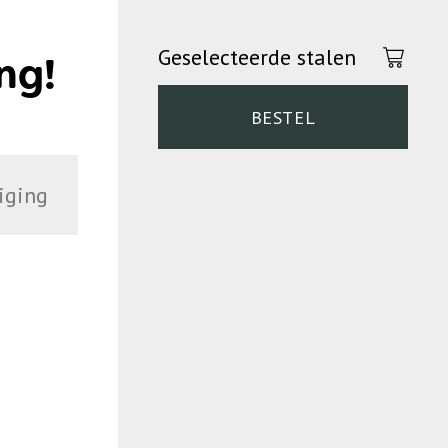
Geselecteerde stalen
ng!
BESTEL
iging