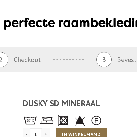
 perfecte raambekledi
2
Checkout
3
Bevest
DUSKY SD MINERAAL
Aantal
IN WINKELMAND