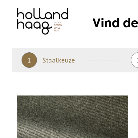
Skip
to
Vind de
content
1
Staalkeuze