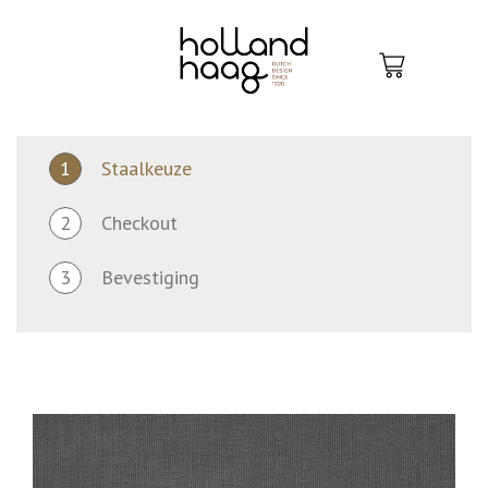
Skip
to
content
1
Staalkeuze
2
Checkout
3
Bevestiging