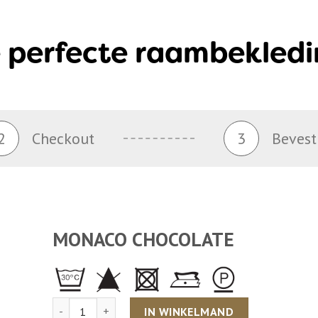
 perfecte raambekledi
2
Checkout
3
Bevest
MONACO CHOCOLATE
Aantal
IN WINKELMAND