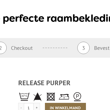
 perfecte raambekledi
2
Checkout
3
Bevest
RELEASE PURPER
Aantal
IN WINKELMAND