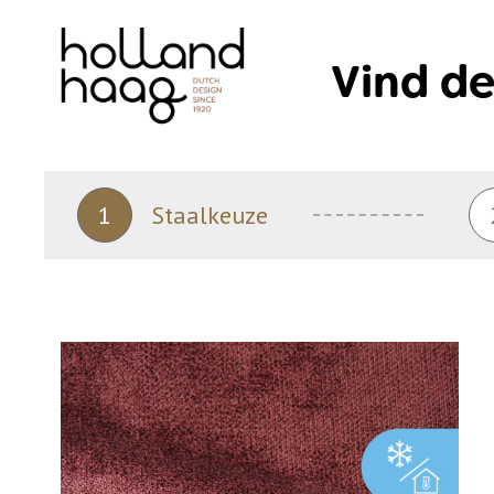
Skip
to
Vind de
content
1
Staalkeuze