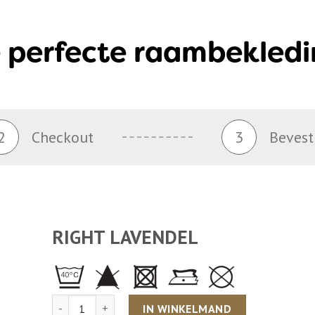
 perfecte raambekledi
2
Checkout
3
Bevest
RIGHT LAVENDEL
Aantal
IN WINKELMAND