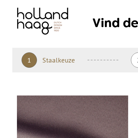
Skip
to
Vind de
content
1
Staalkeuze