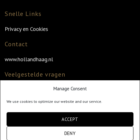
Snelle Links
Privacy en Cookies
Contact
www.hollandhaag.nl
Veelgestelde vragen
Manage Consent
Veelgestelde vragen
Vind uw dealer
We use cookies to optimize our website and our service.
Klantenservice
ACCEPT
info@hollandhaag.nl
DENY