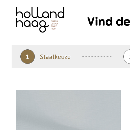
Skip
to
Vind de
content
1
Staalkeuze