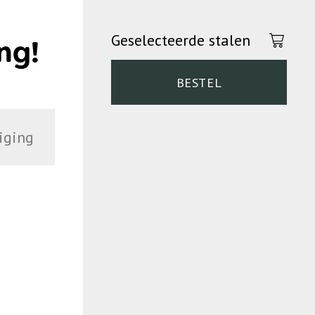
Geselecteerde stalen
ng!
BESTEL
iging