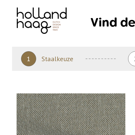
Skip
to
Vind de
content
1
Staalkeuze