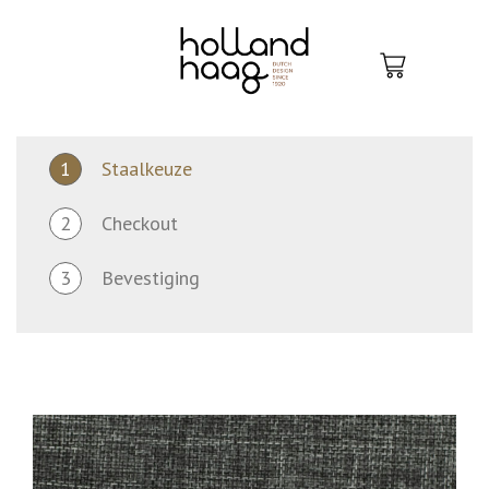
Skip
to
content
1
Staalkeuze
2
Checkout
3
Bevestiging