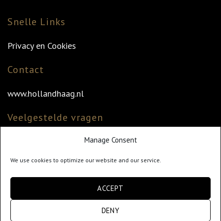
Snelle Links
Privacy en Cookies
Contact
www.hollandhaag.nl
Veelgestelde vragen
Manage Consent
Veelgestelde vragen
Vind uw dealer
We use cookies to optimize our website and our service.
Klantenservice
ACCEPT
info@hollandhaag.nl
DENY