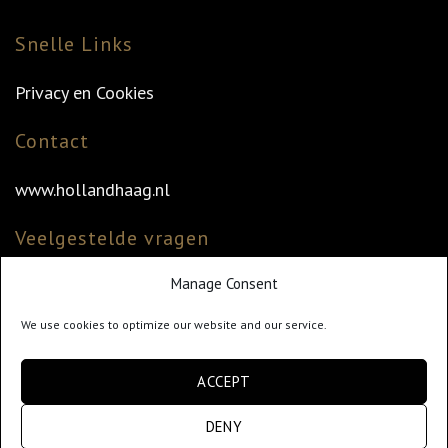
Snelle Links
Privacy en Cookies
Contact
www.hollandhaag.nl
Veelgestelde vragen
Manage Consent
Veelgestelde vragen
Vind uw dealer
We use cookies to optimize our website and our service.
Klantenservice
ACCEPT
info@hollandhaag.nl
DENY