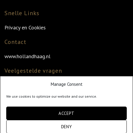
Snelle Links
Privacy en Cookies
Contact
www.hollandhaag.nl
Veelgestelde vragen
Manage Consent
Veelgestelde vragen
Vind uw dealer
We use cookies to optimize our website and our service.
Klantenservice
ACCEPT
info@hollandhaag.nl
DENY