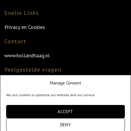
Snelle Links
Privacy en Cookies
Contact
www.hollandhaag.nl
Veelgestelde vragen
Manage Consent
Veelgestelde vragen
Vind uw dealer
We use cookies to optimize our website and our service.
Klantenservice
ACCEPT
info@hollandhaag.nl
DENY