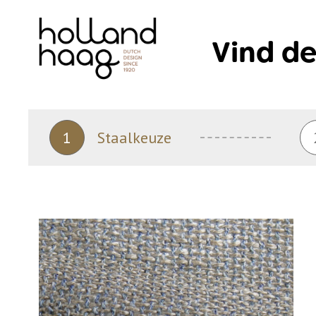
Skip
to
Vind de
content
1
Staalkeuze