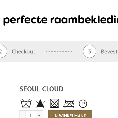
 perfecte raambekledi
2
Checkout
3
Bevest
SEOUL CLOUD
Aantal
IN WINKELMAND