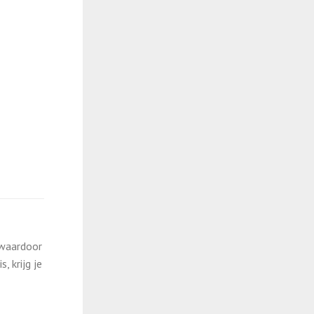
 waardoor
 krijg je