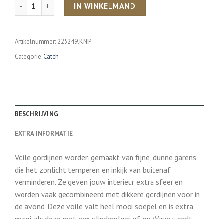
Aantal
IN WINKELMAND
Artikelnummer:
225249.KNIP
Categorie:
Catch
BESCHRIJVING
EXTRA INFORMATIE
Voile gordijnen worden gemaakt van fijne, dunne garens,
die het zonlicht temperen en inkijk van buitenaf
verminderen. Ze geven jouw interieur extra sfeer en
worden vaak gecombineerd met dikkere gordijnen voor in
de avond. Deze voile valt heel mooi soepel en is extra
mooi als deze met een vlinderplooi of op Wave wordt