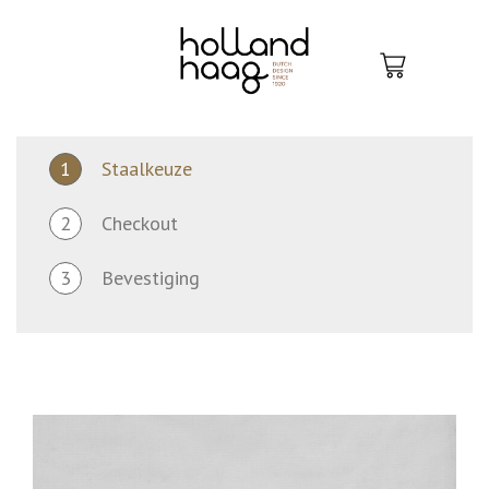
Skip
to
content
1
Staalkeuze
2
Checkout
3
Bevestiging