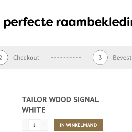
 perfecte raambekledi
2
Checkout
3
Bevest
TAILOR WOOD SIGNAL
WHITE
Aantal
IN WINKELMAND