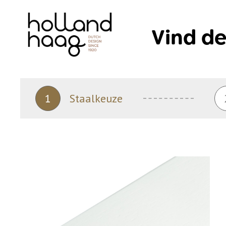
Skip
to
Vind de
content
1
Staalkeuze