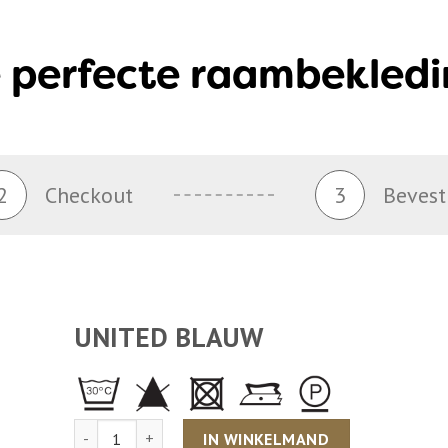
 perfecte raambekledi
2
Checkout
3
Bevest
UNITED BLAUW
Aantal
IN WINKELMAND