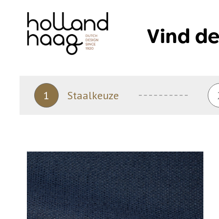
Skip
to
Vind de
content
1
Staalkeuze