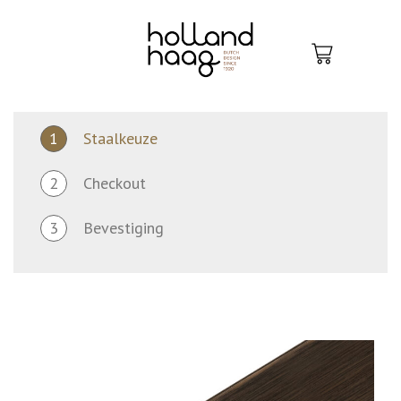
Skip
to
content
1
Staalkeuze
2
Checkout
3
Bevestiging